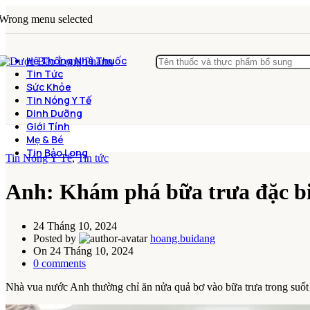
Wrong menu selected
Hệ Thống Nhà Thuốc
Tin Tức
Sức Khỏe
Tin Nóng Y Tế
Dinh Dưỡng
Giới Tính
Mẹ & Bé
Tin Bảo Long
Tin Nóng Y Tế
,
Tin tức
Anh: Khám phá bữa trưa đặc biệ
24 Tháng 10, 2024
Posted by
hoang.buidang
On 24 Tháng 10, 2024
0
comments
Nhà vua nước Anh thường chỉ ăn nửa quả bơ vào bữa trưa trong suốt q