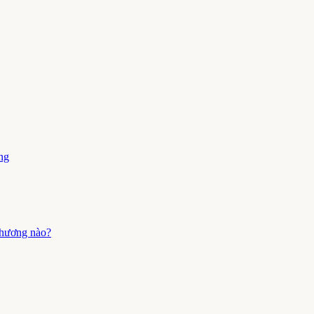
ng
 thương nào?