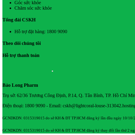
Góc sức khỏe
Chăm sóc sức khỏe
Tổng đài CSKH
Hỗ trợ đặt hàng: 1800 9090
Theo dõi chúng tôi
Hỗ trợ thanh toán
Bảo Long Pharm
Trụ sở: 62/36 Trương Công Định, P.14, Q. Tân Bình, TP. Hồ Chí Mi
Điện thoại: 1800 9090 - Email: cskh@lightcoral-louse-313042.hostin
GCNDKDN: 0315319015 do sở KH & ĐT TP.HCM đăng ký lần đầu ngày 10/10/
GCNDKDN: 0315319015 do sở KH & ĐT TP.HCM đăng ký thay đổi lần thứ 2 ng