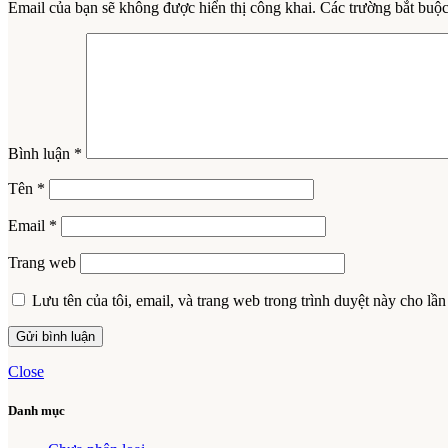
Email của bạn sẽ không được hiển thị công khai.
Các trường bắt buộ
Bình luận
*
Tên
*
Email
*
Trang web
Lưu tên của tôi, email, và trang web trong trình duyệt này cho lần 
Close
Danh mục