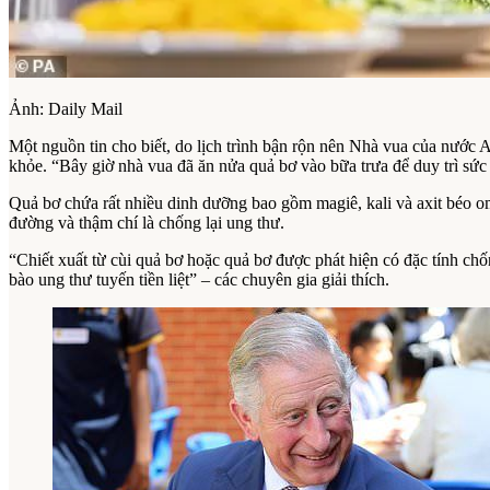
Ảnh: Daily Mail
Một nguồn tin cho biết, do lịch trình bận rộn nên Nhà vua của nước 
khỏe. “Bây giờ nhà vua đã ăn nửa quả bơ vào bữa trưa để duy trì sức
Quả bơ chứa rất nhiều dinh dưỡng bao gồm magiê, kali và axit béo om
đường và thậm chí là chống lại ung thư.
“Chiết xuất từ ​​cùi quả bơ hoặc quả bơ được phát hiện có đặc tính ch
bào ung thư tuyến tiền liệt” – các chuyên gia giải thích.