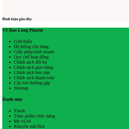
Bình luận gần đây
Về Bảo Long Pharm
Giới thiệu
Hệ thống cửa hàng
Giấy phép kinh doanh
Quy chế hoạt động
Chính sách đổi trả
Chính sách giao hàng
Chính sách bảo mật
Chính sách thanh toán
Câu hỏi thường gặp
Sitemap
Danh mục
Thuốc
Thực phẩm chức năng
Mẹ và bé
Khuyến mãi Hot