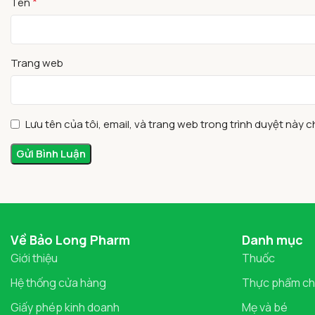
*
Tên
Trang web
Lưu tên của tôi, email, và trang web trong trình duyệt này ch
Về Bảo Long Pharm
Danh mục
Giới thiệu
Thuốc
Hệ thống cửa hàng
Thực phẩm ch
Giấy phép kinh doanh
Mẹ và bé