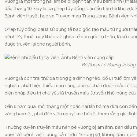
Vương là một trong hai em bé bị bệnh tan máu bẩm sinh (thal
đầu tháng 10. Đây là ca ghép tủy đồng loại đầu tiên tại khu vự
Bệnh viện Huyết học và Truyền máu Trung ương, Bệnh viện Nhi 
Ghép tủy đồng loại là sử dụng tế bào gốc tạo máu từ người t
bệnh. Kỹ thuật này khác với ghép tế bào gốc tự thân, là sử dụ
được truyền lại cho người bệnh.
Bé Phạm Lê Hoàng Vương khi
Vương là con trai thứ ba trong gia đình nghèo, bố 61 tuổi ốm yế
nghiệm phát hiện thiếu máu nặng, bác sĩ chẩn đoán mắc rối loạn
biện pháp điều trị chủ yếu là truyền máu (truyền khối hồng cầu
Gần 6 năm qua, mỗi tháng một hoặc hai lần bố mẹ đưa con đến 
vàng hay sốt, phải đến viện ngay”, mẹ bé kể, thêm rằng gia đìn
Thường xuyên truyền máu nên bé Vương bị ám ảnh, ban đầu mỗi l
quen với bệnh viện, dũng cảm hơn, “không sợ, không đau, con q