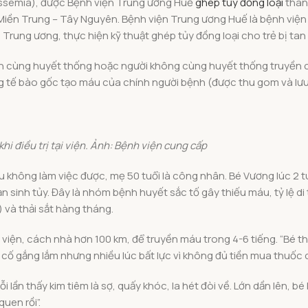
assemia), được Bệnh viện Trung ương Huế
ghép tủy đồng loại
thàn
c Miền Trung – Tây Nguyên. Bệnh viện Trung ương Huế là bệnh viện
Trung ương, thực hiện kỹ thuật ghép tủy đồng loại cho trẻ bị tan
hân cùng huyết thống hoặc người không cùng huyết thống truyền 
ng tế bào gốc tạo máu của chính người bệnh (được thu gom và lưu
 điều trị tại viện. Ảnh:
Bệnh viện cung cấp
u không làm việc được, mẹ 50 tuổi là công nhân. Bé Vương lúc 2 tu
 sinh tủy. Đây là nhóm bệnh huyết sắc tố gây thiếu máu, tỷ lệ di
) và thải sắt hàng tháng.
viện, cách nhà hơn 100 km, để truyền máu trong 4-6 tiếng. “Bé t
h cố gắng lắm nhưng nhiều lúc bất lực vì không đủ tiền mua thuốc
ần thấy kim tiêm là sợ, quấy khóc, la hét đòi về. Lớn dần lên, bé
uen rồi”.