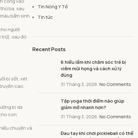
h công vào
Tin Nóng Y Tế
 thứ ba, sau
 máu bẩm sinh.
Tin tức
cho người
 trữ), sau đó
Recent Posts
6 hiểu lầm khi chăm sóc trẻ bị
viêm mũi họng và cách xử lý
đúng
ổi bị sốt, xét
31 Tháng 3, 2026
No Comments
 truyền cao,
Tập yoga thời điểm nào giúp
hường bị da
giảm mỡ nhanh hơn?
 cho con.
31 Tháng 3, 2026
No Comments
 hiểu chuyện và
Đau tay khi chơi pickleball có thể