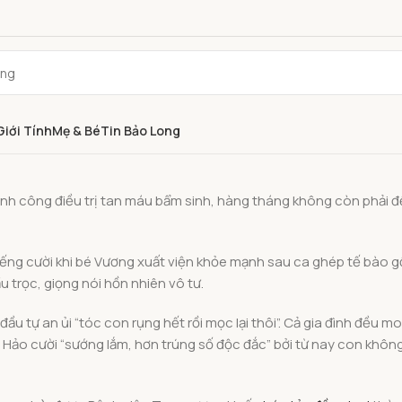
Giới Tính
Mẹ & Bé
Tin Bảo Long
ành công điều trị tan máu bẩm sinh, hàng tháng không còn phải đ
iếng cười khi bé Vương xuất viện khỏe mạnh sau ca ghép tế bào g
 trọc, giọng nói hồn nhiên vô tư.
a đầu tự an ủi “tóc con rụng hết rồi mọc lại thôi”. Cả gia đình đều 
 Hảo cười “sướng lắm, hơn trúng số độc đắc” bởi từ nay con khôn