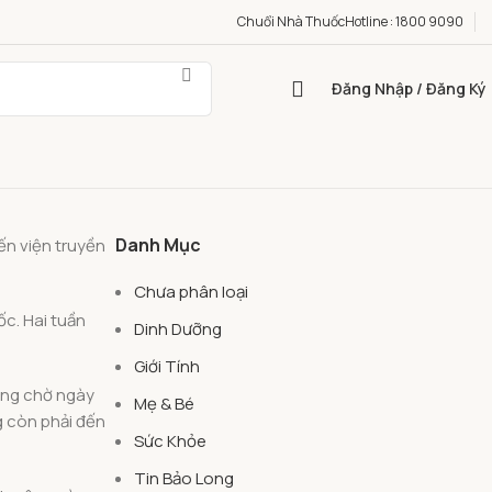
Chuổi Nhà Thuốc
Hotline : 1800 9090
Đăng Nhập / Đăng Ký
Danh Mục
ến viện truyền
Chưa phân loại
ốc. Hai tuần
Dinh Dưỡng
Giới Tính
mong chờ ngày
Mẹ & Bé
g còn phải đến
Sức Khỏe
Tin Bảo Long