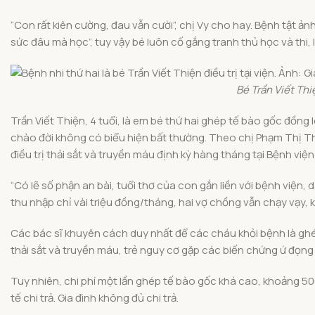
“Con rất kiên cường, đau vẫn cười”, chị Vy cho hay. Bệnh tật 
sức đâu mà học”, tuy vậy bé luôn cố gắng tranh thủ học và thi, 
Bé Trần Viết Thi
Trần Viết Thiện, 4 tuổi, là em bé thứ hai ghép tế bào gốc đồn
chào đời không có biểu hiện bất thường. Theo chị Phạm Thị Thúy
điều trị thải sắt và truyền máu định kỳ hàng tháng tại Bệnh việ
“Có lẽ số phận an bài, tuổi thơ của con gắn liền với bệnh viện,
thu nhập chỉ vài triệu đồng/tháng, hai vợ chồng vẫn chạy vạy, 
Các bác sĩ khuyên cách duy nhất để các cháu khỏi bệnh là ghép
thải sắt và truyền máu, trẻ nguy cơ gặp các biến chứng ứ đọng 
Tuy nhiên, chi phí một lần ghép tế bào gốc khá cao, khoảng 50
tế chi trả. Gia đình không đủ chi trả.