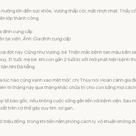
ảnh hưởng lớn đến sức khỏe, Vương thấp còi, mặt nhợt nhạt. Thầy 
lên lớp thành công.
ện tại viện. Ảnh:
Gia đình cung cấp
g loại đợt này. Cũng như Vương, bé Thiện mắc bệnh tan máu bẩm si
, 31 tuổi, mẹ bé, khi con gần 2 tuổi bị sốt mới phát hiện bệnh t
n Sản Nhi Đà Nẵng.
 da lúc nào cũng xanh xao mệt mỏi”, chị Thúy nói. Hoàn cảnh gia đ
kiên trì tháng này qua tháng khác chữa trị cho con bằng mọi cách
 tế bào gốc, nếu không cuộc sống gắn liền với bệnh viện. Sau mộ
sắt trên cơ thể gây suy tim, xơ gan…
0 triệu đồng, trong khi tiền nằm phòng cách ly, vô khuẩn không 