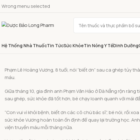
Wrong menu selected
Hệ Thống Nhà Thuốc
Tin Tức
Sức Khỏe
Tin Nóng Y Tế
Dinh Dưỡng
Phạm Lê Hoàng Vương, 8 tuổi, nói “biết ơn” sau ca ghép tủy th
máu.
Giữa tháng 10, gia đình anh Phạm Văn Hảo ở Đà Nẵng rộn ràng t
sau ghép, sức khỏe đã tốt hơn, bé chạy loanh quanh với mái đầu
“Con vui vì khỏi bệnh, biết ơn các cô chú bác sĩ”, bé nói, rồi xo
sức khỏe Vương hoàn toàn ổn định để quay lại trường học. Anh
viện truyền máu mỗi tháng nữa.