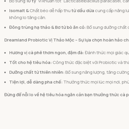
Bổ sung
10 tỷ
“vi khuẩn tốt” Lacticaseibacillus paracasei, câ
Isomalt &
Chất béo dễ hấp thu
từ dầu dừa
cung cấp năng lư
không lo tăng cân.
Đông trùng hạ thảo & Bơ từ bò ăn cỏ:
Bổ sung dưỡng chất q
Dreamland Probiotic Vị Thảo Mộc – Sự lựa chọn hoàn hảo ch
Hương vị cà phê thơm ngon, đậm đà:
Đánh thức mọi giác qu
Tốt cho hệ tiêu hóa:
Công thức đặc biệt với Probiotic và th
Dưỡng chất từ thiên nhiên:
Bổ sung năng lượng, tăng cường
Tiện lợi, dễ dàng pha chế:
Thưởng thức mọi lúc mọi nơi, phù 
Đừng để nỗi lo về hệ tiêu hóa ngăn cản bạn thưởng thức cà