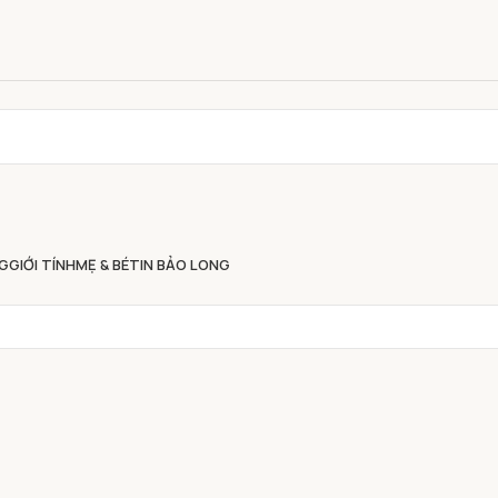
G
GIỚI TÍNH
MẸ & BÉ
TIN BẢO LONG