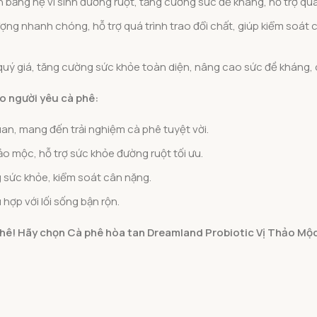
n bằng hệ vi sinh đường ruột, tăng cường sức đề kháng, hỗ trợ quá
ợng nhanh chóng, hỗ trợ quá trình trao đổi chất, giúp kiểm soát 
uý giá, tăng cường sức khỏe toàn diện, nâng cao sức đề kháng, 
o người yêu cà phê:
an, mang đến trải nghiệm cà phê tuyệt vời.
ảo mộc, hỗ trợ sức khỏe đường ruột tối ưu.
 sức khỏe, kiểm soát cân nặng.
hợp với lối sống bận rộn.
 phê! Hãy chọn Cà phê hòa tan Dreamland Probiotic Vị Thảo Mộ