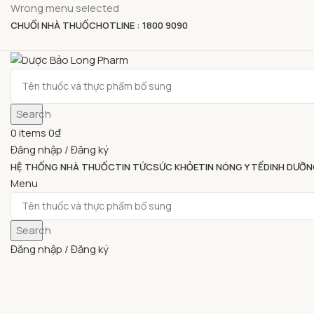
Wrong menu selected
CHUỔI NHÀ THUỐC
HOTLINE : 1800 9090
Search
0
items
0
₫
Đăng nhập / Đăng ký
HỆ THỐNG NHÀ THUỐC
TIN TỨC
SỨC KHỎE
TIN NÓNG Y TẾ
DINH DƯỠN
Menu
Search
Đăng nhập / Đăng ký